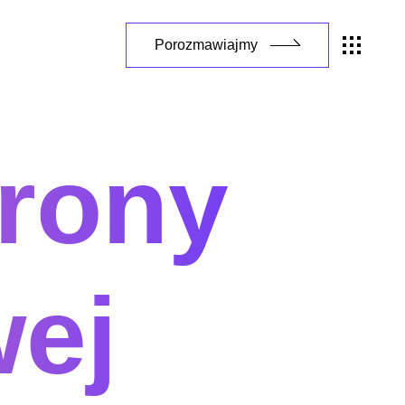
Porozmawiajmy
trony
wej