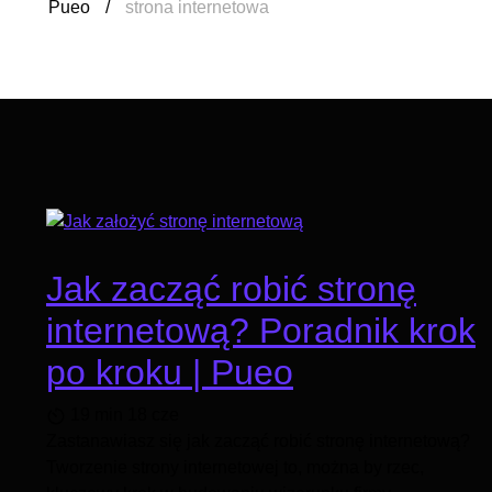
Pueo
/
strona internetowa
Strony internetowe
Sklepy internetowe
Strony WordPress
Jak zacząć robić stronę
Aplikacje webowe
internetową? Poradnik krok
Portale internetowe
po kroku | Pueo
Wycena
19 min
18 cze
Zastanawiasz się jak zacząć robić stronę internetową?
Kontakt
Tworzenie strony internetowej to, można by rzec,