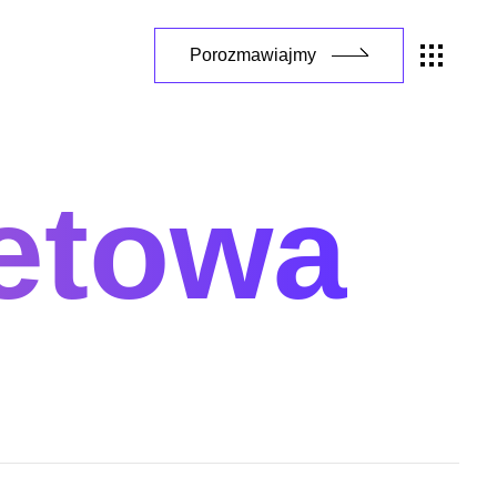
Porozmawiajmy
netowa